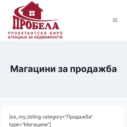
Skip
to
content
Магацини за продажба
[es_my_listing category=”Продажба”
type=”Магацини”]